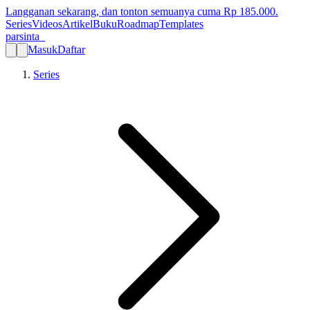
Langganan sekarang, dan tonton semuanya cuma Rp
185.000
.
Series
Videos
Artikel
Buku
Roadmap
Templates
parsinta_
Masuk
Daftar
Series