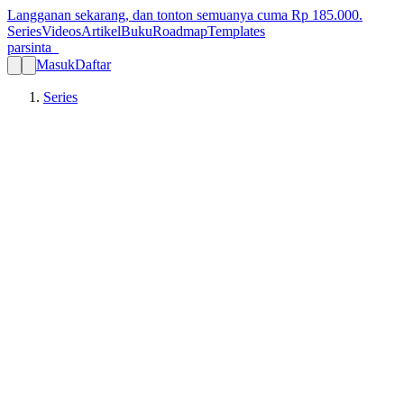
Langganan sekarang, dan tonton semuanya cuma Rp
185.000
.
Series
Videos
Artikel
Buku
Roadmap
Templates
parsinta_
Masuk
Daftar
Series