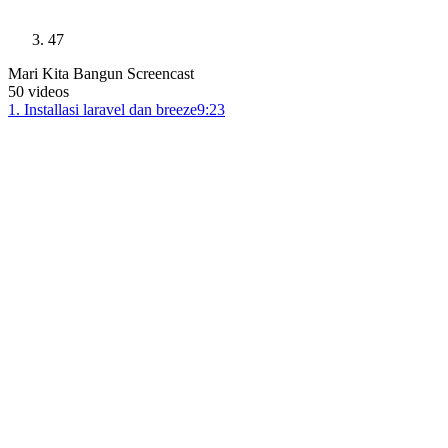
47
Mari Kita Bangun Screencast
50
videos
1
.
Installasi laravel dan breeze
9:23