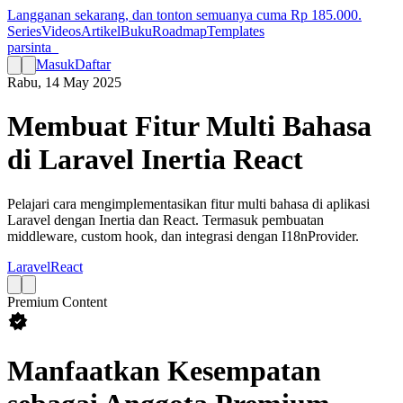
Langganan sekarang, dan tonton semuanya cuma Rp
185.000
.
Series
Videos
Artikel
Buku
Roadmap
Templates
parsinta_
Masuk
Daftar
Rabu, 14 May 2025
Membuat Fitur Multi Bahasa
di Laravel Inertia React
Pelajari cara mengimplementasikan fitur multi bahasa di aplikasi
Laravel dengan Inertia dan React. Termasuk pembuatan
middleware, custom hook, dan integrasi dengan I18nProvider.
Laravel
React
Premium Content
Manfaatkan Kesempatan