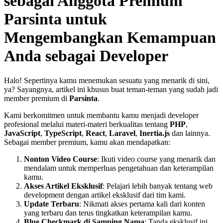
sebagai Anggota Premium
Parsinta untuk
Mengembangkan Kemampuan
Anda sebagai Developer
Halo! Sepertinya kamu menemukan sesuatu yang menarik di sini,
ya? Sayangnya, artikel ini khusus buat teman-teman yang sudah jadi
member premium di
Parsinta
.
Kami berkomitmen untuk membantu kamu menjadi developer
profesional melalui materi-materi berkualitas tentang
PHP
,
JavaScript
,
TypeScript
,
React
,
Laravel
,
Inertia.js
dan lainnya.
Sebagai member premium, kamu akan mendapatkan:
Nonton Video Course
: Ikuti video course yang menarik dan
mendalam untuk memperluas pengetahuan dan keterampilan
kamu.
Akses Artikel Eksklusif
: Pelajari lebih banyak tentang web
development dengan artikel eksklusif dari tim kami.
Update Terbaru
: Nikmati akses pertama kali dari konten
yang terbaru dan terus tingkatkan keterampilan kamu.
Blue Checkmark di Samping Nama
: Tanda eksklusif ini