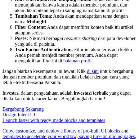
menunjukkan bahwa kamu adalah member premium, dan
akan ditampilkan tepat di samping nama kamu di profil!
Tambahan Tema
: Anda akan mendapatkan tema dengan
nama
Midnight
.
Filter Content
: Anda dapat memfilter konten baik itu artikel
ataupun series.
Post+
: Nikmati berbagai
resource sharing
dari para developer
yang ada di parsinta.
Two Factor Authentication
: Fitur ini akan terus ada ketika
Anda pernah menjadi member premium. Anda dapat
mengaktifkan fitur ini di
halaman profil
.
Jangan biarkan kesempatan ini lewat! Klik
di sini
untuk bergabung
dengan member premium dan mulailah belajar dengan cara yang
lebih efektif bersama Parsinta.
Investasi dalam pengetahuan adalah
investasi terbaik
yang dapat
dilakukan untuk karier kamu. Bergabunglah hari ini!
Bergabung Sekarang
Design Intent UI
Launch faster with ready-made blocks and templates
Copy, customize, and deploy a library of pre-built UI blocks and
templates to accelerate your workflow, saving time on pricing pages,