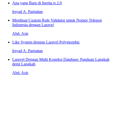
Apa yang Baru di Inertia.js 2.0
Irsyad A. Panjaitan
Membuat Custom Rule Validator untuk Nomor Telepon
Indonesia dengan Laravel
Abd. Asis
Like System dengan Laravel Polymorphic
Irsyad A. Panjaitan
Laravel Dengan Multi Koneksi Database: Panduan Langkah
demi Langkah
Abd. Asis
Pelajari beragam topik penting
Kami menyediakan beragam topik penting seperti Laravel, React,