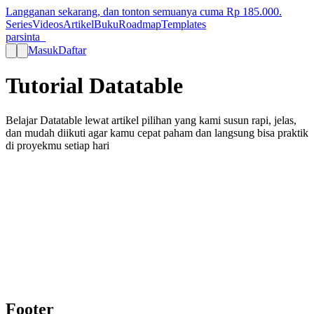
Langganan sekarang, dan tonton semuanya cuma Rp
185.000
.
Series
Videos
Artikel
Buku
Roadmap
Templates
parsinta_
Masuk
Daftar
Tutorial Datatable
Belajar Datatable lewat artikel pilihan yang kami susun rapi, jelas,
dan mudah diikuti agar kamu cepat paham dan langsung bisa praktik
di proyekmu setiap hari
Pelajari beragam topik penting
Kami menyediakan beragam topik penting seperti Laravel, React,
Next.js, Tailwind CSS, dan banyak lagi yang dapat Anda pelajari
untuk meningkatkan level keahlian Anda.
Mulai belajar
Footer