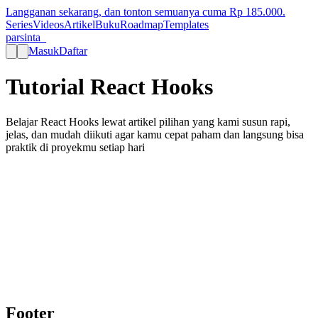
Langganan sekarang, dan tonton semuanya cuma Rp
185.000
.
Series
Videos
Artikel
Buku
Roadmap
Templates
parsinta_
Masuk
Daftar
Tutorial React Hooks
Belajar React Hooks lewat artikel pilihan yang kami susun rapi,
jelas, dan mudah diikuti agar kamu cepat paham dan langsung bisa
praktik di proyekmu setiap hari
Pelajari beragam topik penting
Kami menyediakan beragam topik penting seperti Laravel, React,
Next.js, Tailwind CSS, dan banyak lagi yang dapat Anda pelajari
untuk meningkatkan level keahlian Anda.
Mulai belajar
Footer