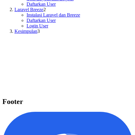
Daftarkan User
Laravel Breeze
2
Instalasi Laravel dan Breeze
Daftarkan User
Login User
Kesimpulan
3
Pelajari beragam topik penting
Kami menyediakan beragam topik penting seperti Laravel, React,
Next.js, Tailwind CSS, dan banyak lagi yang dapat Anda pelajari
untuk meningkatkan level keahlian Anda.
Mulai belajar
Footer