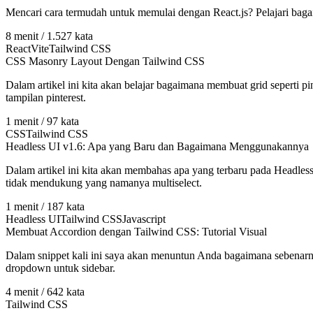
Mencari cara termudah untuk memulai dengan React.js? Pelajari bag
8
menit /
1.527
kata
React
Vite
Tailwind CSS
CSS Masonry Layout Dengan Tailwind CSS
Dalam artikel ini kita akan belajar bagaimana membuat grid seperti pin
tampilan pinterest.
1
menit /
97
kata
CSS
Tailwind CSS
Headless UI v1.6: Apa yang Baru dan Bagaimana Menggunakannya
Dalam artikel ini kita akan membahas apa yang terbaru pada Headles
tidak mendukung yang namanya multiselect.
1
menit /
187
kata
Headless UI
Tailwind CSS
Javascript
Membuat Accordion dengan Tailwind CSS: Tutorial Visual
Dalam snippet kali ini saya akan menuntun Anda bagaimana sebenarn
dropdown untuk sidebar.
4
menit /
642
kata
Tailwind CSS