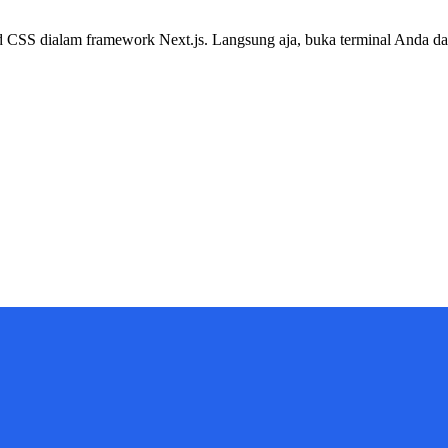
d CSS dialam framework Next.js. Langsung aja, buka terminal Anda dan 
t.js, Tailwind CSS, dan banyak lagi yang dapat Anda pelajari untuk m