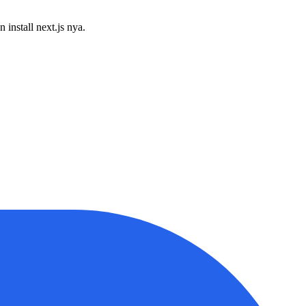
install next.js nya.
eningkatkan level keahlian Anda.