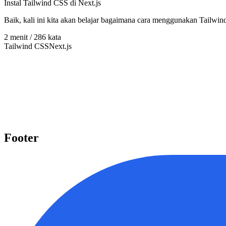
Instal Tailwind CSS di Next.js
Baik, kali ini kita akan belajar bagaimana cara menggunakan Tailwin
2
menit /
286
kata
Tailwind CSS
Next.js
Pelajari beragam topik penting
Kami menyediakan beragam topik penting seperti Laravel, React, Nex
Mulai belajar
Footer