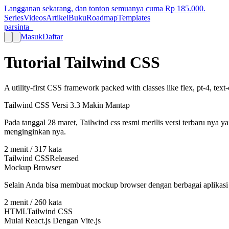
Langganan sekarang, dan tonton semuanya cuma Rp
185.000
.
Series
Videos
Artikel
Buku
Roadmap
Templates
parsinta_
Masuk
Daftar
Tutorial Tailwind CSS
A utility-first CSS framework packed with classes like flex, pt-4, tex
Tailwind CSS Versi 3.3 Makin Mantap
Pada tanggal 28 maret, Tailwind css resmi merilis versi terbaru nya 
menginginkan nya.
2
menit /
317
kata
Tailwind CSS
Released
Mockup Browser
Selain Anda bisa membuat mockup browser dengan berbagai aplikas
2
menit /
260
kata
HTML
Tailwind CSS
Mulai React.js Dengan Vite.js