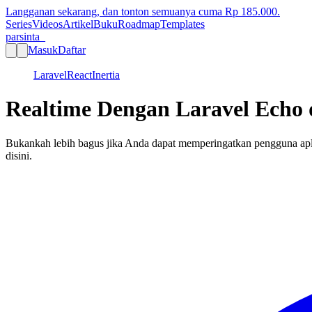
Langganan sekarang, dan tonton semuanya cuma Rp
185.000
.
Series
Videos
Artikel
Buku
Roadmap
Templates
parsinta_
Masuk
Daftar
Laravel
React
Inertia
Realtime Dengan Laravel Echo 
Bukankah lebih bagus jika Anda dapat memperingatkan pengguna apl
disini.