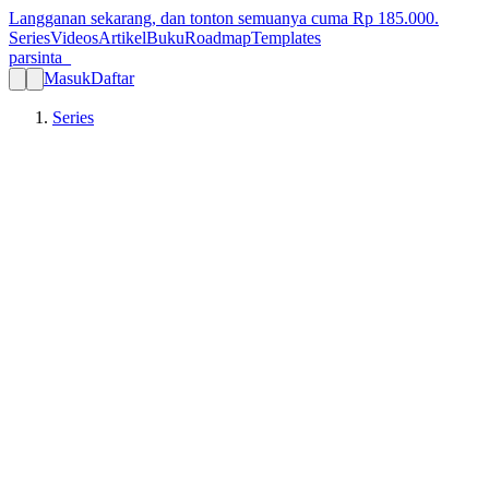
Langganan sekarang, dan tonton semuanya cuma Rp
185.000
.
Series
Videos
Artikel
Buku
Roadmap
Templates
parsinta_
Masuk
Daftar
Series