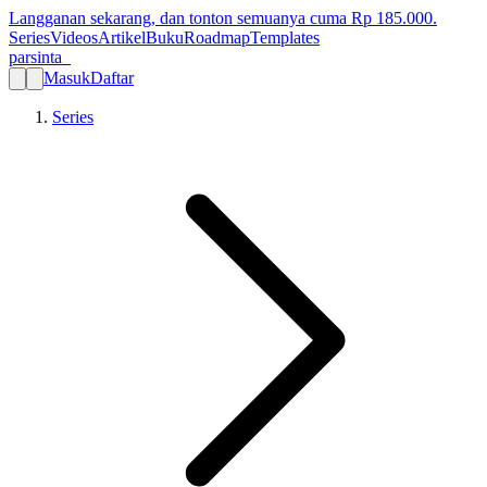
Langganan sekarang, dan tonton semuanya cuma Rp
185.000
.
Series
Videos
Artikel
Buku
Roadmap
Templates
parsinta_
Masuk
Daftar
Series