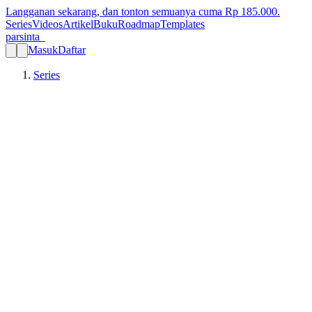
Langganan sekarang, dan tonton semuanya cuma Rp
185.000
.
Series
Videos
Artikel
Buku
Roadmap
Templates
parsinta_
Masuk
Daftar
Series