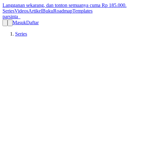
Langganan sekarang, dan tonton semuanya cuma Rp
185.000
.
Series
Videos
Artikel
Buku
Roadmap
Templates
parsinta_
Masuk
Daftar
Series