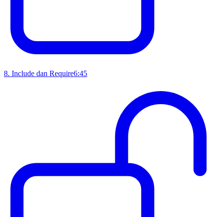
8
.
Include dan Require
6:45