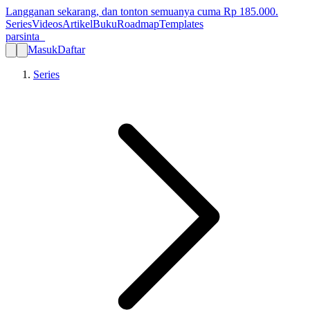
Langganan sekarang, dan tonton semuanya cuma Rp
185.000
.
Series
Videos
Artikel
Buku
Roadmap
Templates
parsinta_
Masuk
Daftar
Series