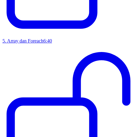
5
.
Array dan Foreach
6:40