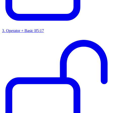
3
.
Operator + Basic If
5:17