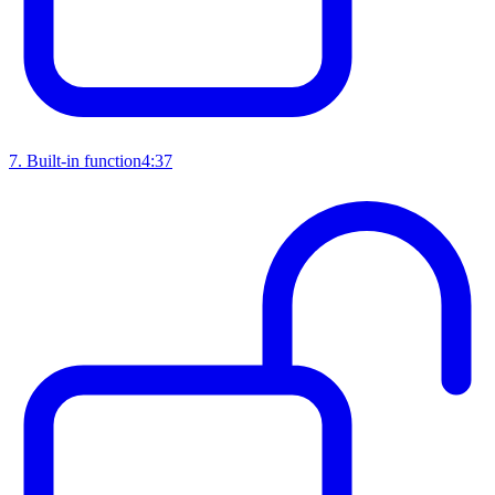
7
.
Built-in function
4:37