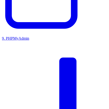
9
.
PHPMyAdmin