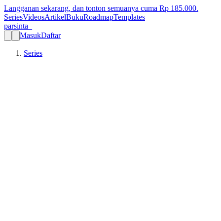
Langganan sekarang, dan tonton semuanya cuma Rp
185.000
.
Series
Videos
Artikel
Buku
Roadmap
Templates
parsinta_
Masuk
Daftar
Series