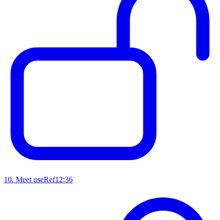
10
.
Meet useRef
12:36