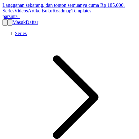
Langganan sekarang, dan tonton semuanya cuma Rp
185.000
.
Series
Videos
Artikel
Buku
Roadmap
Templates
parsinta_
Masuk
Daftar
Series