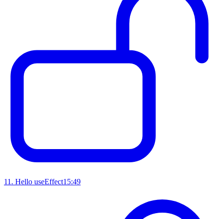
11
.
Hello useEffect
15:49