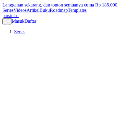
Langganan sekarang, dan tonton semuanya cuma Rp
185.000
.
Series
Videos
Artikel
Buku
Roadmap
Templates
parsinta_
Masuk
Daftar
Series