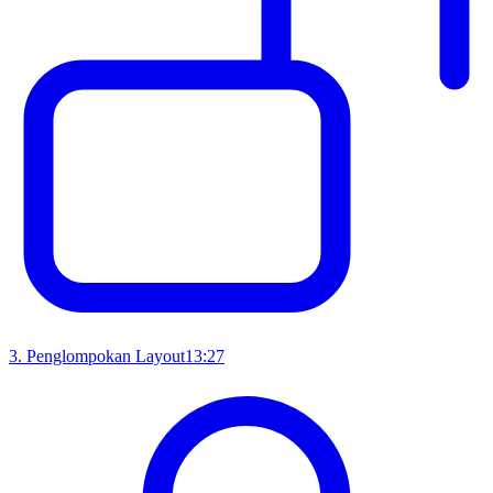
3
.
Penglompokan Layout
13:27