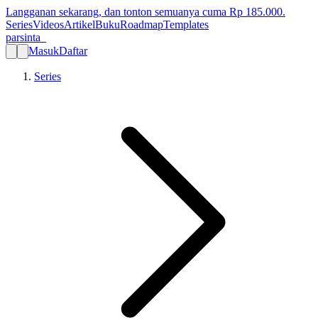
Langganan sekarang, dan tonton semuanya cuma Rp
185.000
.
Series
Videos
Artikel
Buku
Roadmap
Templates
parsinta_
Masuk
Daftar
Series