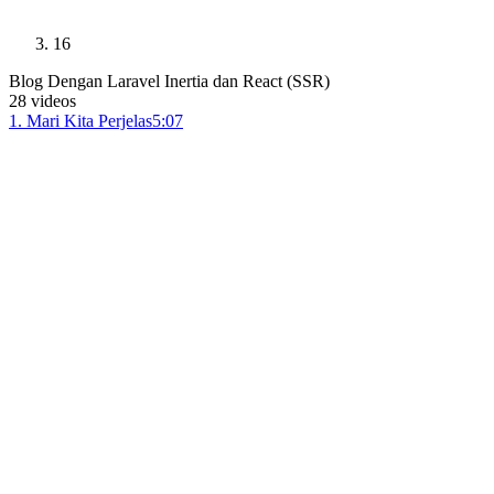
16
Blog Dengan Laravel Inertia dan React (SSR)
28
videos
1
.
Mari Kita Perjelas
5:07