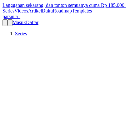
Langganan sekarang, dan tonton semuanya cuma Rp
185.000
.
Series
Videos
Artikel
Buku
Roadmap
Templates
parsinta_
Masuk
Daftar
Series