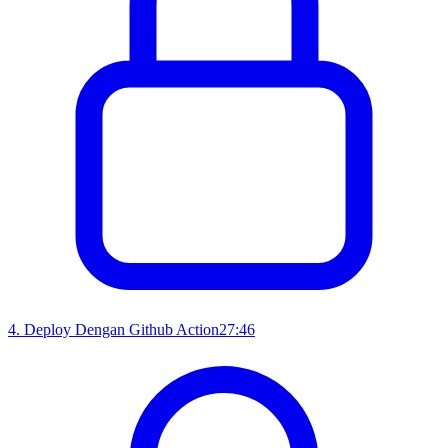
4
.
Deploy Dengan Github Action
27:46