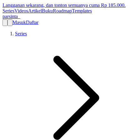
Langganan sekarang, dan tonton semuanya cuma Rp
185.000
.
Series
Videos
Artikel
Buku
Roadmap
Templates
parsinta_
Masuk
Daftar
Series