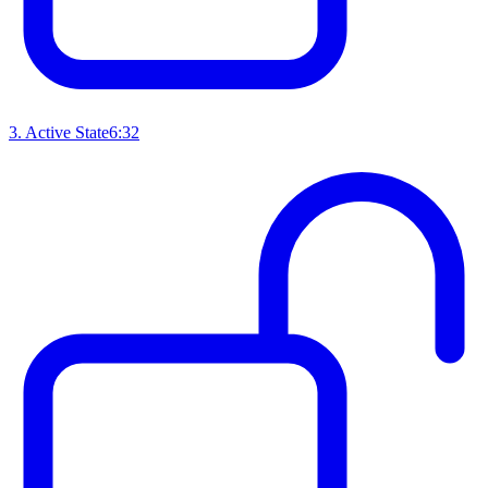
3
.
Active State
6:32