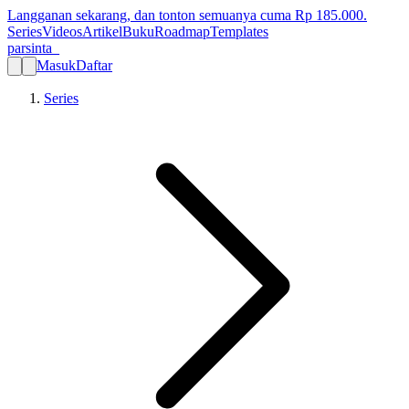
Langganan sekarang, dan tonton semuanya cuma Rp
185.000
.
Series
Videos
Artikel
Buku
Roadmap
Templates
parsinta_
Masuk
Daftar
Series