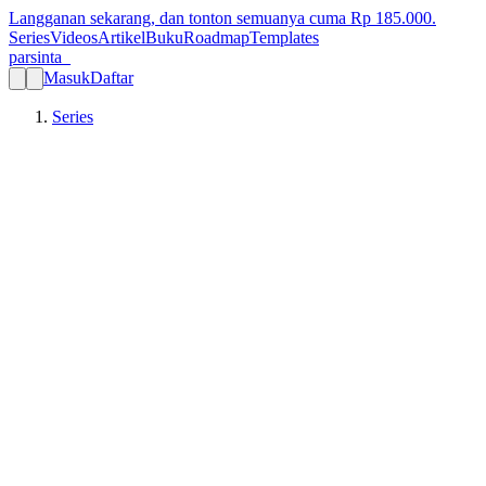
Langganan sekarang, dan tonton semuanya cuma Rp
185.000
.
Series
Videos
Artikel
Buku
Roadmap
Templates
parsinta_
Masuk
Daftar
Series