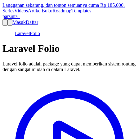
Langganan sekarang, dan tonton semuanya cuma Rp
185.000
.
Series
Videos
Artikel
Buku
Roadmap
Templates
parsinta_
Masuk
Daftar
Laravel
Folio
Laravel Folio
Laravel folio adalah package yang dapat memberikan sistem routing
dengan sangat mudah di dalam Laravel.