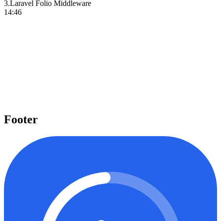
3
.
Laravel Folio Middleware
14:46
Pelajari beragam topik penting
Kami menyediakan beragam topik penting seperti Laravel, React,
Next.js, Tailwind CSS, dan banyak lagi yang dapat Anda pelajari
untuk meningkatkan level keahlian Anda.
Mulai belajar
Footer