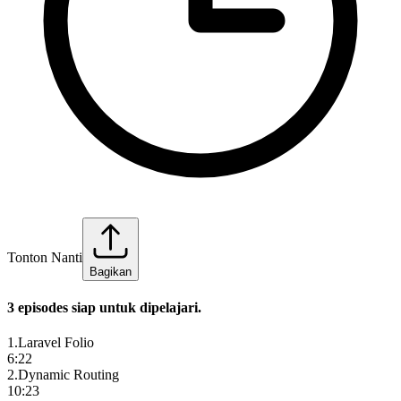
Tonton Nanti
Bagikan
3
episode
s
siap untuk dipelajari.
1
.
Laravel Folio
6:22
2
.
Dynamic Routing
10:23