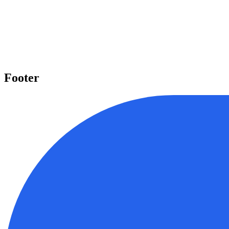
Pelajari beragam topik penting
Kami menyediakan beragam topik penting seperti Laravel, React, Nex
Mulai belajar
Footer