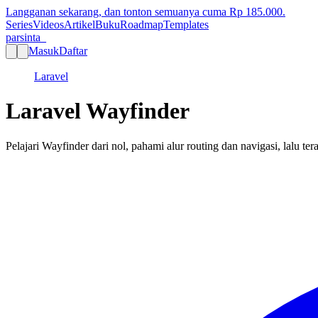
Langganan sekarang, dan tonton semuanya cuma Rp
185.000
.
Series
Videos
Artikel
Buku
Roadmap
Templates
parsinta_
Masuk
Daftar
Laravel
Laravel Wayfinder
Pelajari Wayfinder dari nol, pahami alur routing dan navigasi, lalu ter