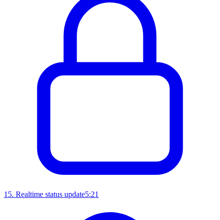
15
.
Realtime status update
5:21