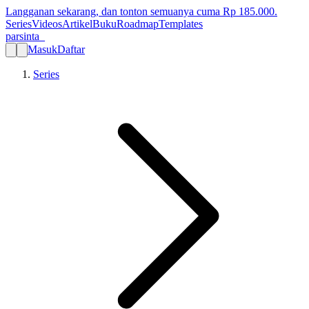
Langganan sekarang, dan tonton semuanya cuma Rp
185.000
.
Series
Videos
Artikel
Buku
Roadmap
Templates
parsinta_
Masuk
Daftar
Series