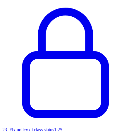
23
.
Fix policy di class status
1:25