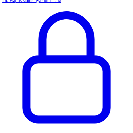
24
.
Hapus status nya dulu
11:56