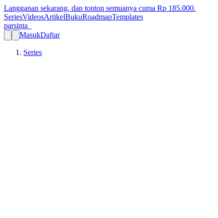
Langganan sekarang, dan tonton semuanya cuma Rp
185.000
.
Series
Videos
Artikel
Buku
Roadmap
Templates
parsinta_
Masuk
Daftar
Series