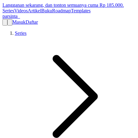
Langganan sekarang, dan tonton semuanya cuma Rp
185.000
.
Series
Videos
Artikel
Buku
Roadmap
Templates
parsinta_
Masuk
Daftar
Series