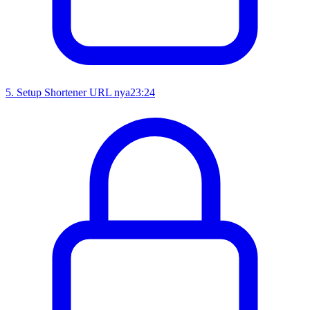
5
.
Setup Shortener URL nya
23:24