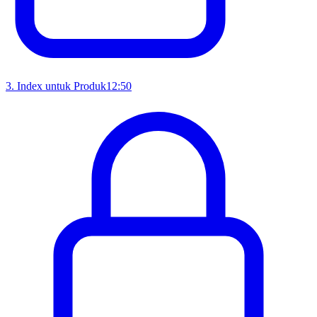
3
.
Index untuk Produk
12:50