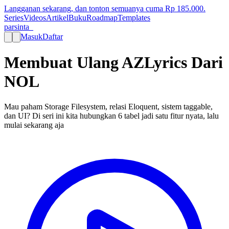
Langganan sekarang, dan tonton semuanya cuma Rp
185.000
.
Series
Videos
Artikel
Buku
Roadmap
Templates
parsinta_
Masuk
Daftar
Membuat Ulang AZLyrics Dari
NOL
Mau paham Storage Filesystem, relasi Eloquent, sistem taggable,
dan UI? Di seri ini kita hubungkan 6 tabel jadi satu fitur nyata, lalu
mulai sekarang aja