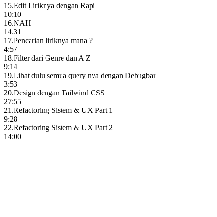
15
.
Edit Liriknya dengan Rapi
10:10
16
.
NAH
14:31
17
.
Pencarian liriknya mana ?
4:57
18
.
Filter dari Genre dan A Z
9:14
19
.
Lihat dulu semua query nya dengan Debugbar
3:53
20
.
Design dengan Tailwind CSS
27:55
21
.
Refactoring Sistem & UX Part 1
9:28
22
.
Refactoring Sistem & UX Part 2
14:00
Pelajari beragam topik penting
Kami menyediakan beragam topik penting seperti Laravel, React,
Next.js, Tailwind CSS, dan banyak lagi yang dapat Anda pelajari
untuk meningkatkan level keahlian Anda.