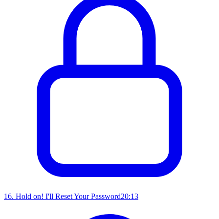
16
.
Hold on! I'll Reset Your Password
20:13