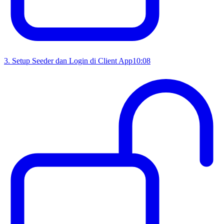
3
.
Setup Seeder dan Login di Client App
10:08