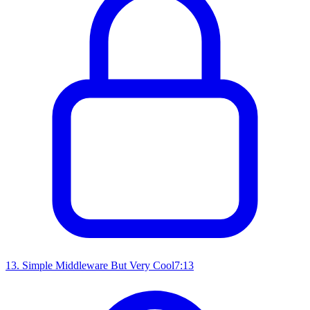
13
.
Simple Middleware But Very Cool
7:13