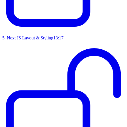
5
.
Next JS Layout & Styling
13:17