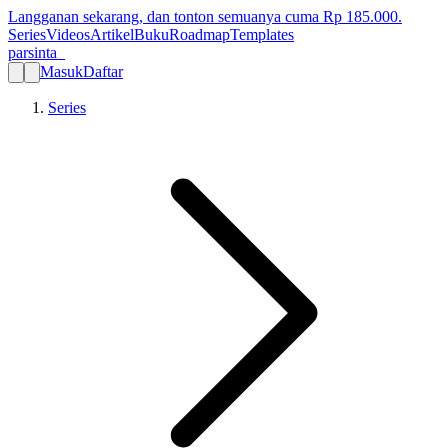
Langganan sekarang, dan tonton semuanya cuma Rp
185.000
.
Series
Videos
Artikel
Buku
Roadmap
Templates
parsinta_
Masuk
Daftar
Series