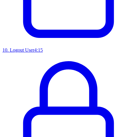
10
.
Logout User
4:15