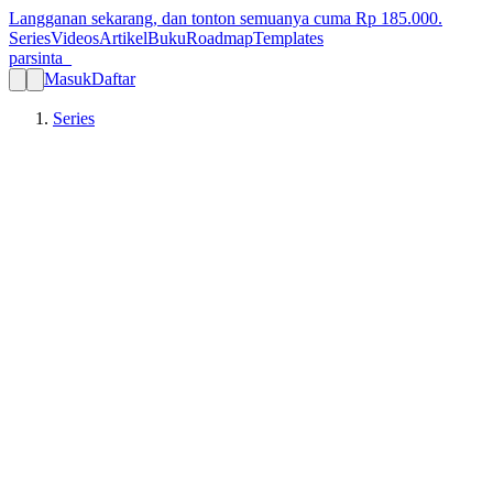
Langganan sekarang, dan tonton semuanya cuma Rp
185.000
.
Series
Videos
Artikel
Buku
Roadmap
Templates
parsinta_
Masuk
Daftar
Series