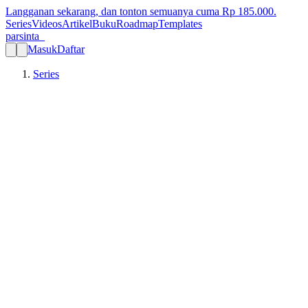
Langganan sekarang, dan tonton semuanya cuma Rp
185.000
.
Series
Videos
Artikel
Buku
Roadmap
Templates
parsinta_
Masuk
Daftar
Series