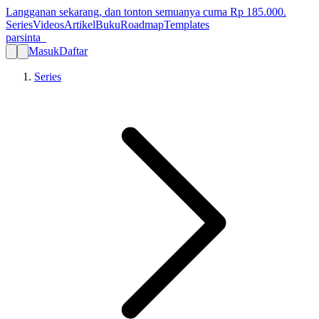
Langganan sekarang, dan tonton semuanya cuma Rp
185.000
.
Series
Videos
Artikel
Buku
Roadmap
Templates
parsinta_
Masuk
Daftar
Series