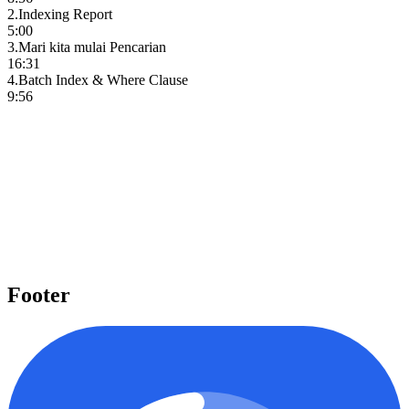
2
.
Indexing Report
5:00
3
.
Mari kita mulai Pencarian
16:31
4
.
Batch Index & Where Clause
9:56
Pelajari beragam topik penting
Kami menyediakan beragam topik penting seperti Laravel, React,
Next.js, Tailwind CSS, dan banyak lagi yang dapat Anda pelajari
untuk meningkatkan level keahlian Anda.
Mulai belajar
Footer