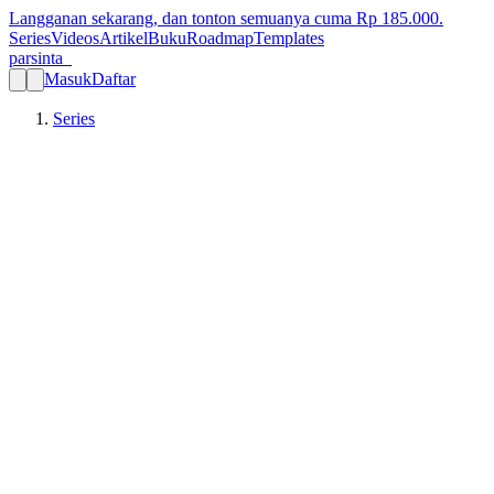
Langganan sekarang, dan tonton semuanya cuma Rp
185.000
.
Series
Videos
Artikel
Buku
Roadmap
Templates
parsinta_
Masuk
Daftar
Series