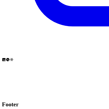
Pelajari beragam topik penting
Kami menyediakan beragam topik penting seperti Laravel, React, Nex
Mulai belajar
Footer