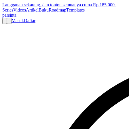
Langganan sekarang, dan tonton semuanya cuma Rp
185.000
.
Series
Videos
Artikel
Buku
Roadmap
Templates
parsinta_
Masuk
Daftar