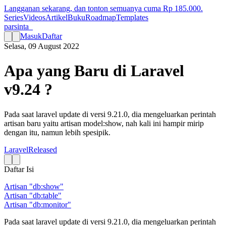
Langganan sekarang, dan tonton semuanya cuma Rp
185.000
.
Series
Videos
Artikel
Buku
Roadmap
Templates
parsinta_
Masuk
Daftar
Selasa, 09 August 2022
Apa yang Baru di Laravel
v9.24 ?
Pada saat laravel update di versi 9.21.0, dia mengeluarkan perintah
artisan baru yaitu artisan model:show, nah kali ini hampir mirip
dengan itu, namun lebih spesipik.
Laravel
Released
Daftar Isi
Artisan "db:show"
Artisan "db:table"
Artisan "db:monitor"
Pada saat laravel update di versi 9.21.0, dia mengeluarkan perintah