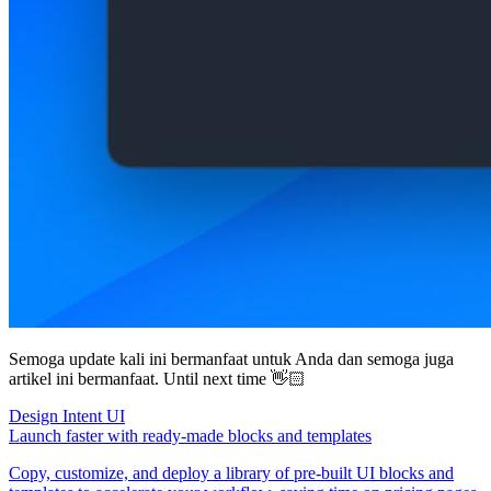
Semoga update kali ini bermanfaat untuk Anda dan semoga juga
artikel ini bermanfaat. Until next time 👋🏻
Design Intent UI
Launch faster with ready-made blocks and templates
Copy, customize, and deploy a library of pre-built UI blocks and