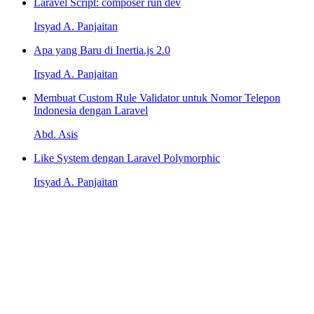
Laravel Script: composer run dev
Irsyad A. Panjaitan
Apa yang Baru di Inertia.js 2.0
Irsyad A. Panjaitan
Membuat Custom Rule Validator untuk Nomor Telepon
Indonesia dengan Laravel
Abd. Asis
Like System dengan Laravel Polymorphic
Irsyad A. Panjaitan
Pelajari beragam topik penting
Kami menyediakan beragam topik penting seperti Laravel, React,
Next.js, Tailwind CSS, dan banyak lagi yang dapat Anda pelajari
untuk meningkatkan level keahlian Anda.