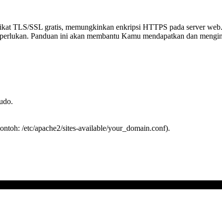
rtifikat TLS/SSL gratis, memungkinkan enkripsi HTTPS pada server we
diperlukan. Panduan ini akan membantu Kamu mendapatkan dan menginst
udo.
ontoh: /etc/apache2/sites-available/your_domain.conf).