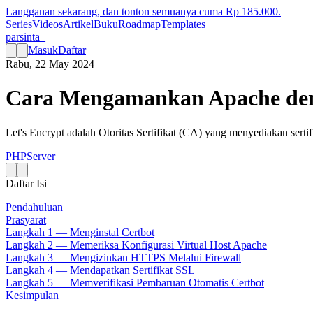
Langganan sekarang, dan tonton semuanya cuma Rp
185.000
.
Series
Videos
Artikel
Buku
Roadmap
Templates
parsinta_
Masuk
Daftar
Rabu, 22 May 2024
Cara Mengamankan Apache deng
Let's Encrypt adalah Otoritas Sertifikat (CA) yang menyediakan serti
PHP
Server
Daftar Isi
Pendahuluan
Prasyarat
Langkah 1 — Menginstal Certbot
Langkah 2 — Memeriksa Konfigurasi Virtual Host Apache
Langkah 3 — Mengizinkan HTTPS Melalui Firewall
Langkah 4 — Mendapatkan Sertifikat SSL
Langkah 5 — Memverifikasi Pembaruan Otomatis Certbot
Kesimpulan