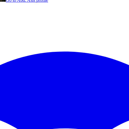
Go to
Abd. Asis
profile