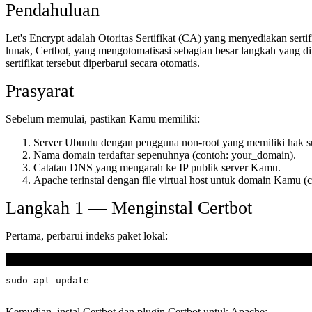
Pendahuluan
Let's Encrypt adalah Otoritas Sertifikat (CA) yang menyediakan se
lunak, Certbot, yang mengotomatisasi sebagian besar langkah yang 
sertifikat tersebut diperbarui secara otomatis.
Prasyarat
Sebelum memulai, pastikan Kamu memiliki:
Server Ubuntu dengan pengguna non-root yang memiliki hak s
Nama domain terdaftar sepenuhnya (contoh: your_domain).
Catatan DNS yang mengarah ke IP publik server Kamu.
Apache terinstal dengan file virtual host untuk domain Kamu (c
Langkah 1 — Menginstal Certbot
Pertama, perbarui indeks paket lokal:
Terminal
Kemudian, instal Certbot dan plugin Certbot untuk Apache: