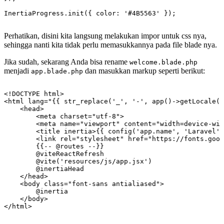
Perhatikan, disini kita langsung melakukan impor untuk css nya,
sehingga nanti kita tidak perlu memasukkannya pada file blade nya.
Jika sudah, sekarang Anda bisa rename
welcome.blade.php
menjadi
dan masukkan markup seperti berikut:
app.blade.php
<!DOCTYPE html>

<html lang="{{ str_replace('_', '-', app()->getLocale()
    <head>

        <meta charset="utf-8">

        <meta name="viewport" content="width=device-wid
        <title inertia>{{ config('app.name', 'Laravel')
        <link rel="stylesheet" href="https://fonts.goog
        {{-- @routes --}}

        @viteReactRefresh

        @vite('resources/js/app.jsx')

        @inertiaHead

    </head>

    <body class="font-sans antialiased">

        @inertia

    </body>
