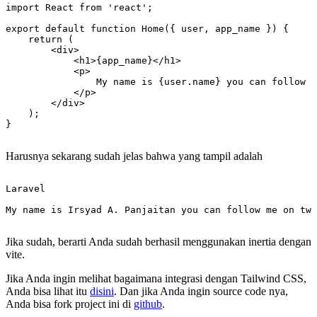
import React from 'react';

export default function Home({ user, app_name }) {

    return (

        <div>

            <h1>{app_name}</h1>

            <p>

                My name is {user.name} you can follow m
            </p>

        </div>

    );

Harusnya sekarang sudah jelas bahwa yang tampil adalah
Laravel

Jika sudah, berarti Anda sudah berhasil menggunakan inertia dengan
vite.
Jika Anda ingin melihat bagaimana integrasi dengan Tailwind CSS,
Anda bisa lihat itu
disini
. Dan jika Anda ingin source code nya,
Anda bisa fork project ini di
github
.