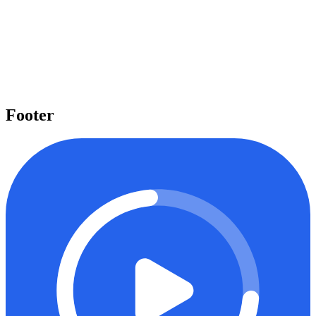
Pelajari beragam topik penting
Kami menyediakan beragam topik penting seperti Laravel, React,
Next.js, Tailwind CSS, dan banyak lagi yang dapat Anda pelajari
untuk meningkatkan level keahlian Anda.
Mulai belajar
Footer