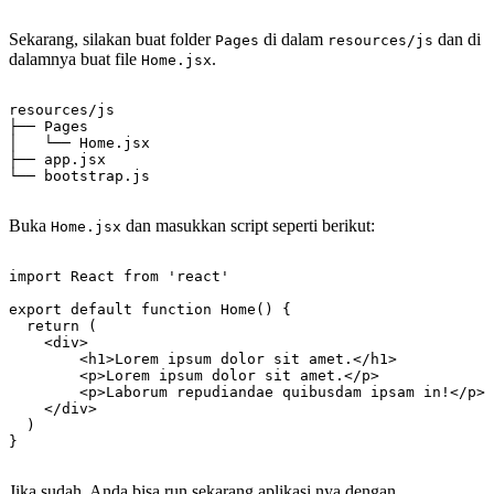
Sekarang, silakan buat folder
di dalam
dan di
Pages
resources/js
dalamnya buat file
.
Home.jsx
resources/js

├── Pages

│   └── Home.jsx

├── app.jsx

Buka
dan masukkan script seperti berikut:
Home.jsx
import React from 'react'

export default function Home() {

  return (

    <div>

        <h1>Lorem ipsum dolor sit amet.</h1>

        <p>Lorem ipsum dolor sit amet.</p>

        <p>Laborum repudiandae quibusdam ipsam in!</p>

    </div>

  )

Jika sudah, Anda bisa run sekarang aplikasi nya dengan