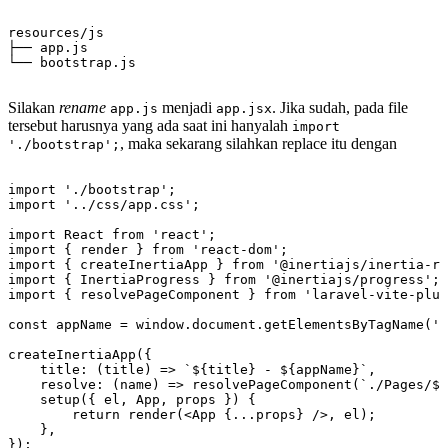
resources/js

├── app.js

Silakan
rename
menjadi
. Jika sudah, pada file
app.js
app.jsx
tersebut harusnya yang ada saat ini hanyalah
import
, maka sekarang silahkan replace itu dengan
'./bootstrap';
import './bootstrap';

import '../css/app.css';

import React from 'react';

import { render } from 'react-dom';

import { createInertiaApp } from '@inertiajs/inertia-re
import { InertiaProgress } from '@inertiajs/progress';

import { resolvePageComponent } from 'laravel-vite-plug
const appName = window.document.getElementsByTagName('t
createInertiaApp({

    title: (title) => `${title} - ${appName}`,

    resolve: (name) => resolvePageComponent(`./Pages/${
    setup({ el, App, props }) {

        return render(<App {...props} />, el);

    },

});
