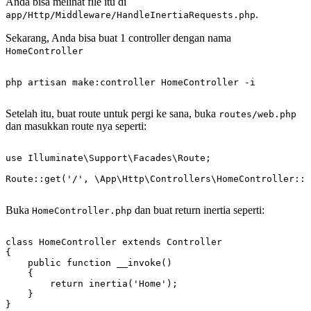
Anda bisa melihat file itu di
.
app/Http/Middleware/HandleInertiaRequests.php
Sekarang, Anda bisa buat 1 controller dengan nama
HomeController
Setelah itu, buat route untuk pergi ke sana, buka
routes/web.php
dan masukkan route nya seperti:
use Illuminate\Support\Facades\Route;

Buka
dan buat return inertia seperti:
HomeController.php
class HomeController extends Controller

{

    public function __invoke()

    {

        return inertia('Home');

    }
