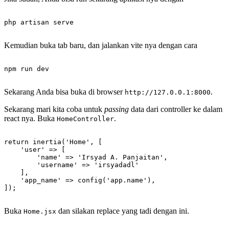
Kemudian buka tab baru, dan jalankan vite nya dengan cara
Sekarang Anda bisa buka di browser
.
http://127.0.0.1:8000
Sekarang mari kita coba untuk
passing
data dari controller ke dalam
react nya. Buka
.
HomeController
return inertia('Home', [

    'user' => [

        'name' => 'Irsyad A. Panjaitan',

        'username' => 'irsyadadl'

    ],

    'app_name' => config('app.name'),

Buka
dan silakan replace yang tadi dengan ini.
Home.jsx