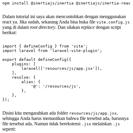
npm install @inertiajs/inertia @inertiajs/inertia-react
Dalam tutorial ini saya akan mencontohkan dengan menggunakan
react ya. Jika sudah, sekarang Anda bisa buka file
vite.config.js
yang di dalam
root directory
. Dan silakan
replace
dengan script
berikut:
import { defineConfig } from 'vite';

import laravel from 'laravel-vite-plugin';

export default defineConfig({

    plugins: [

        laravel(['resources/js/app.jsx']),

    ],

    resolve: {

        alias: {

            '@': '/resources/js',

        },

    },

Disini kita mengarahkan ada folder
,
resources/js/app.jsx
sehingga Anda harus memastikan bahwa file tersebut ada, harusnya
file tersebut ada. Namun tidak berekstensi
melainkan
.jsx
.js
seperti: