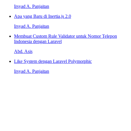
Irsyad A. Panjaitan
Apa yang Baru di Inertia.js 2.0
Irsyad A. Panjaitan
Membuat Custom Rule Validator untuk Nomor Telepon
Indonesia dengan Laravel
Abd. Asis
Like System dengan Laravel Polymorphic
Irsyad A. Panjaitan
Pelajari beragam topik penting
Kami menyediakan beragam topik penting seperti Laravel, React,
Next.js, Tailwind CSS, dan banyak lagi yang dapat Anda pelajari
untuk meningkatkan level keahlian Anda.