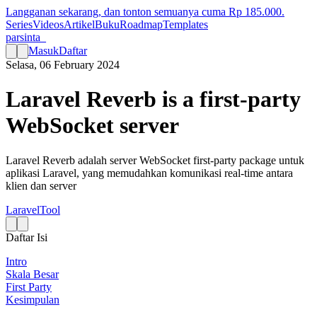
Langganan sekarang, dan tonton semuanya cuma Rp
185.000
.
Series
Videos
Artikel
Buku
Roadmap
Templates
parsinta_
Masuk
Daftar
Selasa, 06 February 2024
Laravel Reverb is a first-party
WebSocket server
Laravel Reverb adalah server WebSocket first-party package untuk
aplikasi Laravel, yang memudahkan komunikasi real-time antara
klien dan server
Laravel
Tool
Daftar Isi
Intro
Skala Besar
First Party
Kesimpulan