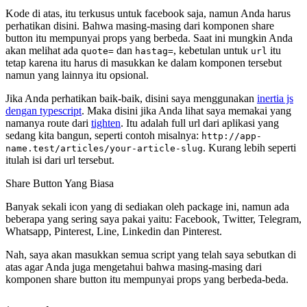
Kode di atas, itu terkusus untuk facebook saja, namun Anda harus
perhatikan disini. Bahwa masing-masing dari komponen share
button itu mempunyai props yang berbeda. Saat ini mungkin Anda
akan melihat ada
dan
, kebetulan untuk
itu
quote=
hastag=
url
tetap karena itu harus di masukkan ke dalam komponen tersebut
namun yang lainnya itu opsional.
Jika Anda perhatikan baik-baik, disini saya menggunakan
inertia js
dengan typescript
. Maka disini jika Anda lihat saya memakai yang
namanya route dari
tighten
. Itu adalah full url dari aplikasi yang
sedang kita bangun, seperti contoh misalnya:
http://app-
. Kurang lebih seperti
name.test/articles/your-article-slug
itulah isi dari url tersebut.
Share Button Yang Biasa
Banyak sekali icon yang di sediakan oleh package ini, namun ada
beberapa yang sering saya pakai yaitu: Facebook, Twitter, Telegram,
Whatsapp, Pinterest, Line, Linkedin dan Pinterest.
Nah, saya akan masukkan semua script yang telah saya sebutkan di
atas agar Anda juga mengetahui bahwa masing-masing dari
komponen share button itu mempunyai props yang berbeda-beda.