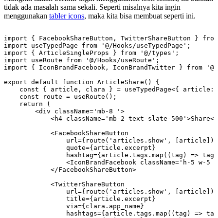
tidak ada masalah sama sekali. Seperti misalnya kita ingin
menggunakan
tabler icons
, maka kita bisa membuat seperti ini.
import { FacebookShareButton, TwitterShareButton } from
import useTypedPage from '@/Hooks/useTypedPage';

import { ArticleSingleProps } from '@/types';

import useRoute from '@/Hooks/useRoute';

import { IconBrandFacebook, IconBrandTwitter } from '@t
export default function ArticleShare() {

    const { article, clara } = useTypedPage<{ article: 
    const route = useRoute();

    return (

        <div className='mb-8 '>

            <h4 className='mb-2 text-slate-500'>Share</
            <FacebookShareButton

                url={route('articles.show', [article])}

                quote={article.excerpt}

                hashtag={article.tags.map((tag) => tag.
                <IconBrandFacebook className='h-5 w-5 s
            </FacebookShareButton>

            <TwitterShareButton

                url={route('articles.show', [article])}

                title={article.excerpt}

                via={clara.app_name}

                hashtags={article.tags.map((tag) => tag