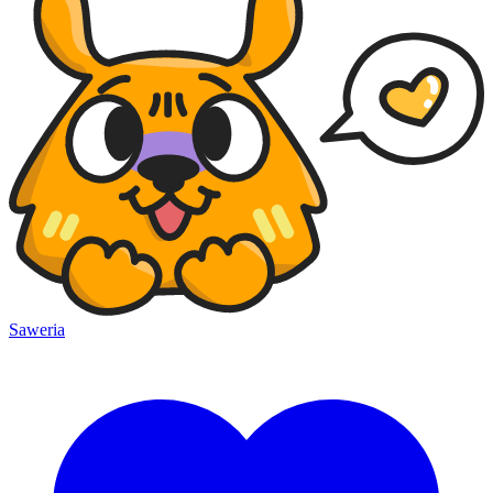
Saweria