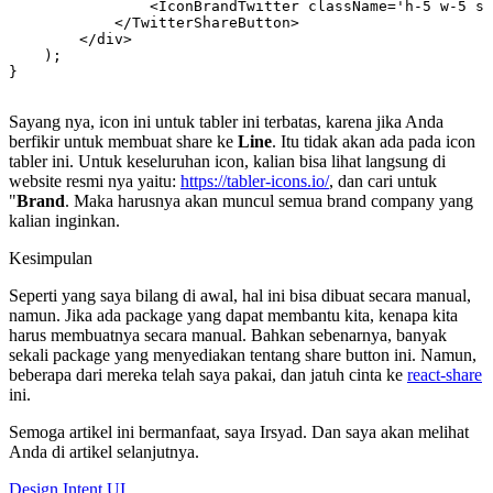
                <IconBrandTwitter className='h-5 w-5 st
            </TwitterShareButton>

        </div>

    );

Sayang nya, icon ini untuk tabler ini terbatas, karena jika Anda
berfikir untuk membuat share ke
Line
. Itu tidak akan ada pada icon
tabler ini. Untuk keseluruhan icon, kalian bisa lihat langsung di
website resmi nya yaitu:
https://tabler-icons.io/
, dan cari untuk
"
Brand
. Maka harusnya akan muncul semua brand company yang
kalian inginkan.
Kesimpulan
Seperti yang saya bilang di awal, hal ini bisa dibuat secara manual,
namun. Jika ada package yang dapat membantu kita, kenapa kita
harus membuatnya secara manual. Bahkan sebenarnya, banyak
sekali package yang menyediakan tentang share button ini. Namun,
beberapa dari mereka telah saya pakai, dan jatuh cinta ke
react-share
ini.
Semoga artikel ini bermanfaat, saya Irsyad. Dan saya akan melihat
Anda di artikel selanjutnya.
Design Intent UI