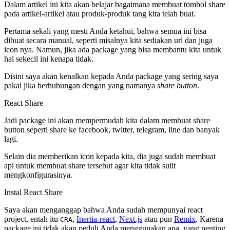
Dalam artikel ini kita akan belajar bagaimana membuat tombol share
pada artikel-artikel atau produk-produk tang kita telah buat.
Pertama sekali yang mesti Anda ketahui, bahwa semua ini bisa
dibuat secara manual, seperti misalnya kita sediakan url dan juga
icon nya. Namun, jika ada package yang bisa membantu kita untuk
hal sekecil ini kenapa tidak.
Disini saya akan kenalkan kepada Anda package yang sering saya
pakai jika berhubungan dengan yang namanya
share button
.
React Share
Jadi package ini akan mempermudah kita dalam membuat share
button seperti share ke facebook, twitter, telegram, line dan banyak
lagi.
Selain dia memberikan icon kepada kita, dia juga sudah membuat
api untuk membuat share tersebut agar kita tidak sulit
mengkonfigurasinya.
Instal React Share
Saya akan menganggap bahwa Anda sudah mempunyai react
project, entah itu
,
Inertia-react
,
Next.js
atau pun
Remix
. Karena
CRA
package ini tidak akan peduli Anda menggunakan apa, yang penting