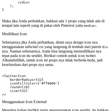
        </div>

    );

Maka jika Anda perhatikan, bahkan ada 1 props yang tidak ada di
tempat lain seperti yang di pakai oleh Pinterest yaitu
.
media=
Modifikasi Icon
Sebenarnya jika Anda perhatikan, disini saya design icon nya
menggunakan tailwind css yang langsung di tembah dari parent
div
nya. Namun sebenarnya, Anda bisa langsung memodifikasi nya
tepat pada icon itu sendiri. Berikut contoh untuk icon twitter.
Alhamdulillah, untuk icon ini props nya tidak berbeda-beda, jadi
keseluruhan dari props nya sama.
<TwitterIcon 

    borderRadius={32}

    iconFillColor={'#ff0000'}

    round={10}

    size={32}

Menggunakan Icon External
Mungkin kalian berfikir ingin menggunakan icon sendiri, itu bahkan