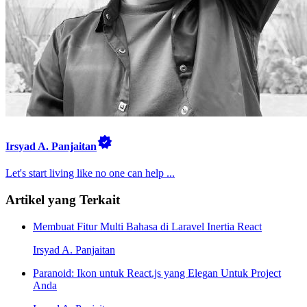
Irsyad A. Panjaitan
Let's start living like no one can help ...
Artikel yang Terkait
Membuat Fitur Multi Bahasa di Laravel Inertia React
Irsyad A. Panjaitan
Paranoid: Ikon untuk React.js yang Elegan Untuk Project
Anda