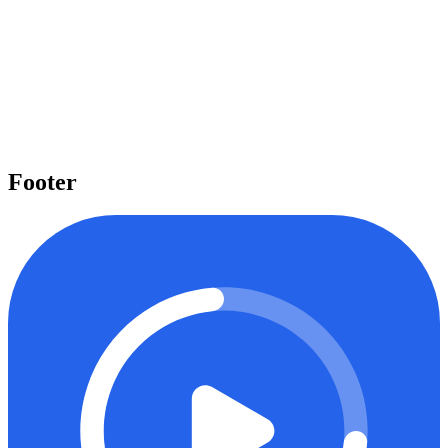
Pelajari beragam topik penting
Kami menyediakan beragam topik penting seperti Laravel, React,
Next.js, Tailwind CSS, dan banyak lagi yang dapat Anda pelajari
untuk meningkatkan level keahlian Anda.
Mulai belajar
Footer