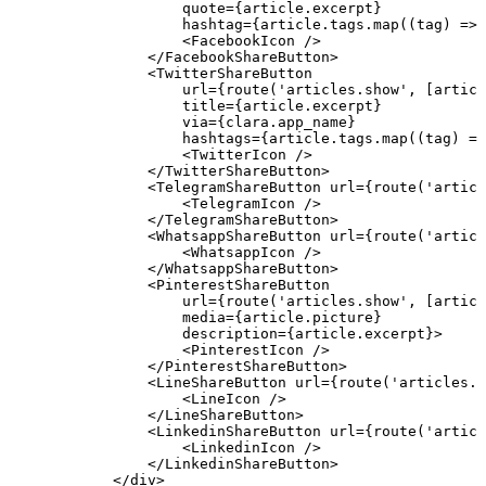
                    quote={article.excerpt}

                    hashtag={article.tags.map((tag) => 
                    <FacebookIcon />

                </FacebookShareButton>

                <TwitterShareButton

                    url={route('articles.show', [articl
                    title={article.excerpt}

                    via={clara.app_name}

                    hashtags={article.tags.map((tag) =>
                    <TwitterIcon />

                </TwitterShareButton>

                <TelegramShareButton url={route('articl
                    <TelegramIcon />

                </TelegramShareButton>

                <WhatsappShareButton url={route('articl
                    <WhatsappIcon />

                </WhatsappShareButton>

                <PinterestShareButton

                    url={route('articles.show', [articl
                    media={article.picture}

                    description={article.excerpt}>

                    <PinterestIcon />

                </PinterestShareButton>

                <LineShareButton url={route('articles.s
                    <LineIcon />

                </LineShareButton>

                <LinkedinShareButton url={route('articl
                    <LinkedinIcon />

                </LinkedinShareButton>

            </div>
