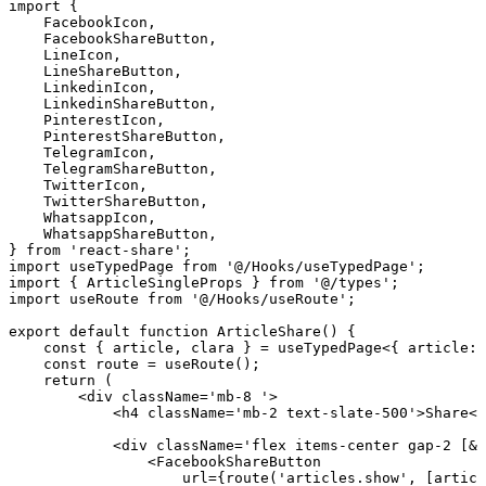
import {

    FacebookIcon,

    FacebookShareButton,

    LineIcon,

    LineShareButton,

    LinkedinIcon,

    LinkedinShareButton,

    PinterestIcon,

    PinterestShareButton,

    TelegramIcon,

    TelegramShareButton,

    TwitterIcon,

    TwitterShareButton,

    WhatsappIcon,

    WhatsappShareButton,

} from 'react-share';

import useTypedPage from '@/Hooks/useTypedPage';

import { ArticleSingleProps } from '@/types';

import useRoute from '@/Hooks/useRoute';

export default function ArticleShare() {

    const { article, clara } = useTypedPage<{ article: 
    const route = useRoute();

    return (

        <div className='mb-8 '>

            <h4 className='mb-2 text-slate-500'>Share</
            <div className='flex items-center gap-2 [&>
                <FacebookShareButton

                    url={route('articles.show', [articl