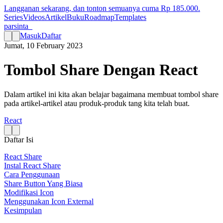
Langganan sekarang, dan tonton semuanya cuma Rp
185.000
.
Series
Videos
Artikel
Buku
Roadmap
Templates
parsinta_
Masuk
Daftar
Jumat, 10 February 2023
Tombol Share Dengan React
Dalam artikel ini kita akan belajar bagaimana membuat tombol share
pada artikel-artikel atau produk-produk tang kita telah buat.
React
Daftar Isi
React Share
Instal React Share
Cara Penggunaan
Share Button Yang Biasa
Modifikasi Icon
Menggunakan Icon External
Kesimpulan