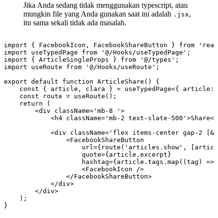
Jika Anda sedang tidak menggunakan typescript, atau
mungkin file yang Anda gunakan saat ini adalah
,
.jsx
itu sama sekali tidak ada masalah.
import { FacebookIcon, FacebookShareButton } from 'reac
import useTypedPage from '@/Hooks/useTypedPage';

import { ArticleSingleProps } from '@/types';

import useRoute from '@/Hooks/useRoute';

export default function ArticleShare() {

    const { article, clara } = useTypedPage<{ article: 
    const route = useRoute();

    return (

        <div className='mb-8 '>

            <h4 className='mb-2 text-slate-500'>Share</
            <div className='flex items-center gap-2 [&>
                <FacebookShareButton

                    url={route('articles.show', [articl
                    quote={article.excerpt}

                    hashtag={article.tags.map((tag) => 
                    <FacebookIcon />

                </FacebookShareButton>

            </div>

        </div>

    );
