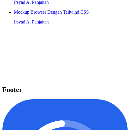
Irsyad A. Panjaitan
Mockup Browser Dengan Tailwind CSS
Irsyad A. Panjaitan
Pelajari beragam topik penting
Kami menyediakan beragam topik penting seperti Laravel, React,
Next.js, Tailwind CSS, dan banyak lagi yang dapat Anda pelajari
untuk meningkatkan level keahlian Anda.
Mulai belajar
Footer