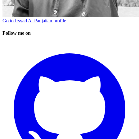
Go to
Irsyad A. Panjaitan
profile
Follow me on