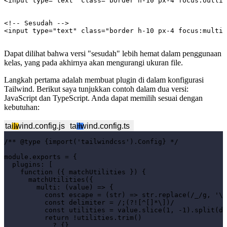
<input type="text" class="border h-10 px-4 focus:outlin
<!-- Sesudah -->

Dapat dilihat bahwa versi "sesudah" lebih hemat dalam penggunaan
kelas, yang pada akhirnya akan mengurangi ukuran file.
Langkah pertama adalah membuat plugin di dalam konfigurasi
Tailwind. Berikut saya tunjukkan contoh dalam dua versi:
JavaScript dan TypeScript. Anda dapat memilih sesuai dengan
kebutuhan:
tailwind.config.js
tailwind.config.ts
/** @type {import('tailwindcss').Config} */

module.exports = {

  plugins: [

    function ({ matchUtilities }) {

      matchUtilities({

        multi: (value) => {

          const escape = (str) => str.replace(/_/g, '\\
          const delimiter = /;(?![^[]*\])/

          const utilities = value.slice(1, -1).split(de
          return !utilities.trim()

            ? {}
