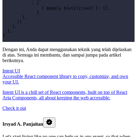
            : {

                [`@apply ${utilities}`]: {},

              }

        },

      })

    },

  ],

Dengan ini, Anda dapat menggunakan teknik yang telah dijelaskan
di atas. Semoga ini membantu, dan sampai jumpa pada artikel
berikutnya.
Intent UI
Accessible React component library to copy, customize, and own
your UI.
Intent UI is a chill set of React components, built on top of React
Aria Components, all about keeping the web accessible.
Check it out
Irsyad A. Panjaitan
Let's start living like no one can help us in any event, so that when