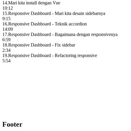
14
.
Mari kita install dengan Vue
10:12
15
.
Responsive Dashboard - Mari kita desain sidebarnya
9:15
16
.
Responsive Dashboard - Teknik accordion
14:09
17
.
Responsive Dashboard - Bagaimana dengan responsivenya
6:59
18
.
Responsive Dashboard - Fix sidebar
2:34
19
.
Responsive Dashboard - Refactoring responsive
5:54
Pelajari beragam topik penting
Kami menyediakan beragam topik penting seperti Laravel, React,
Next.js, Tailwind CSS, dan banyak lagi yang dapat Anda pelajari
untuk meningkatkan level keahlian Anda.
Mulai belajar
Footer