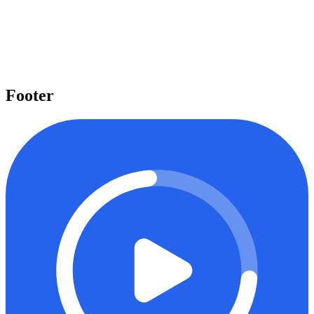
Pelajari beragam topik penting
Kami menyediakan beragam topik penting seperti Laravel, React,
Next.js, Tailwind CSS, dan banyak lagi yang dapat Anda pelajari
untuk meningkatkan level keahlian Anda.
Mulai belajar
Footer