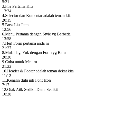
5:21
3
.
File Pertama Kita
13:34
4
.
Selector dan Komentar adalah teman kita
20:15
5
.
Boss List Item
12:56
6
.
Menu Pertama dengan Style yg Berbeda
13:58
7
.
Hei! Form pertama anda ni
21:27
8
.
Mulai lagi Yuk dengan Form yg Baru
20:30
9
.
Coba untuk Meniru
21:22
10
.
Header & Footer adalah teman dekat kita
11:12
11
.
Kenalin dulu nih Font Icon
7:17
12
.
Otak Atik Sedikit Demi Sedikit
10:38