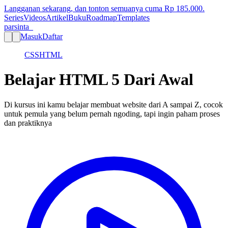
Langganan sekarang, dan tonton semuanya cuma Rp
185.000
.
Series
Videos
Artikel
Buku
Roadmap
Templates
parsinta_
Masuk
Daftar
CSS
HTML
Belajar HTML 5 Dari Awal
Di kursus ini kamu belajar membuat website dari A sampai Z, cocok
untuk pemula yang belum pernah ngoding, tapi ingin paham proses
dan praktiknya