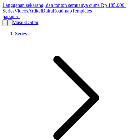
Langganan sekarang, dan tonton semuanya cuma Rp
185.000
.
Series
Videos
Artikel
Buku
Roadmap
Templates
parsinta_
Masuk
Daftar
Series