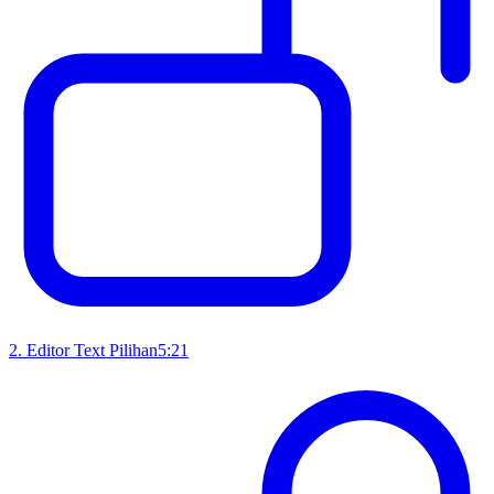
2
.
Editor Text Pilihan
5:21