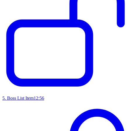
5
.
Boss List Item
12:56