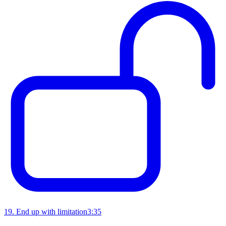
19
.
End up with limitation
3:35