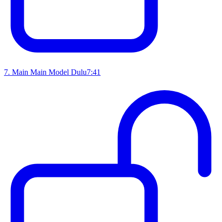
7
.
Main Main Model Dulu
7:41