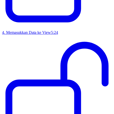
4
.
Memasukkan Data ke View
5:24