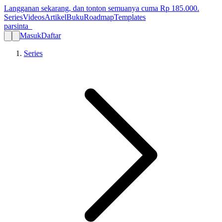
Langganan sekarang, dan tonton semuanya cuma Rp
185.000
.
Series
Videos
Artikel
Buku
Roadmap
Templates
parsinta_
Masuk
Daftar
Series