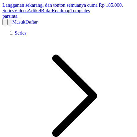
Langganan sekarang, dan tonton semuanya cuma Rp
185.000
.
Series
Videos
Artikel
Buku
Roadmap
Templates
parsinta_
Masuk
Daftar
Series