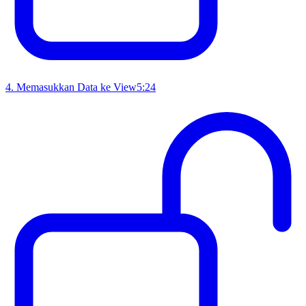
4
.
Memasukkan Data ke View
5:24