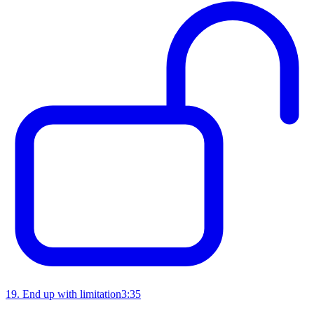
19
.
End up with limitation
3:35