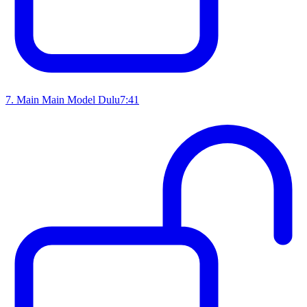
7
.
Main Main Model Dulu
7:41