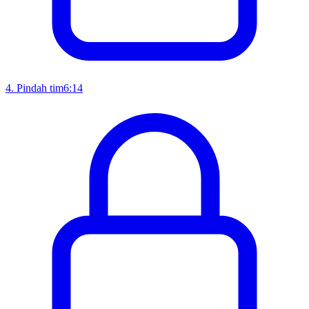
4
.
Pindah tim
6:14