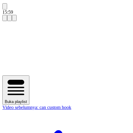
15:59
Buka playlist
Video sebelumnya:
can custom hook