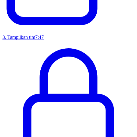
3
.
Tampilkan tim
7:47