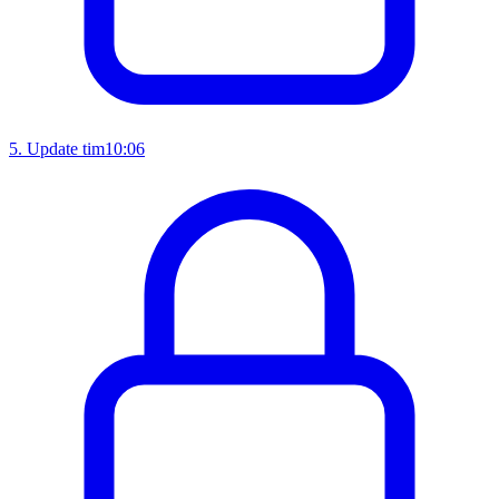
5
.
Update tim
10:06