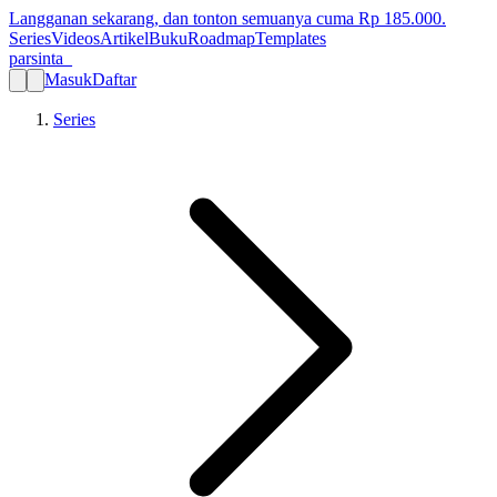
Langganan sekarang, dan tonton semuanya cuma Rp
185.000
.
Series
Videos
Artikel
Buku
Roadmap
Templates
parsinta_
Masuk
Daftar
Series