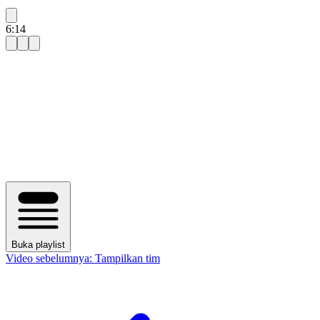
6:14
Buka playlist
Video sebelumnya:
Tampilkan tim