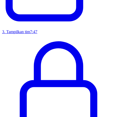
3
.
Tampilkan tim
7:47