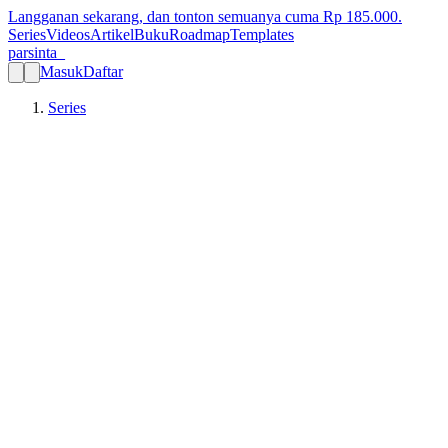
Langganan sekarang, dan tonton semuanya cuma Rp
185.000
.
Series
Videos
Artikel
Buku
Roadmap
Templates
parsinta_
Masuk
Daftar
Series