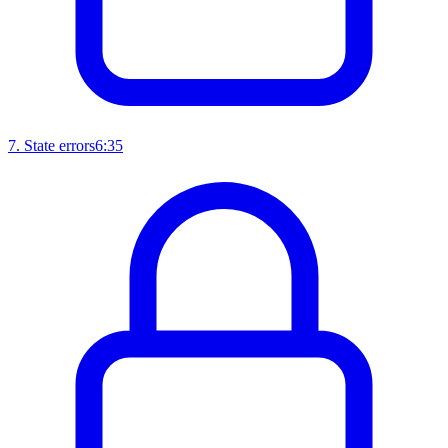
7
.
State errors
6:35