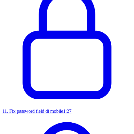
11
.
Fix password field di mobile
1:27