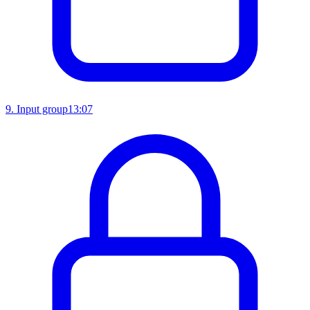
9
.
Input group
13:07