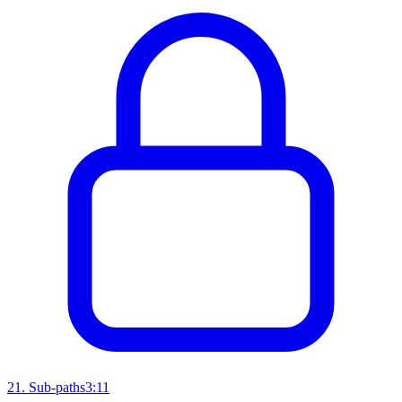
21
.
Sub-paths
3:11