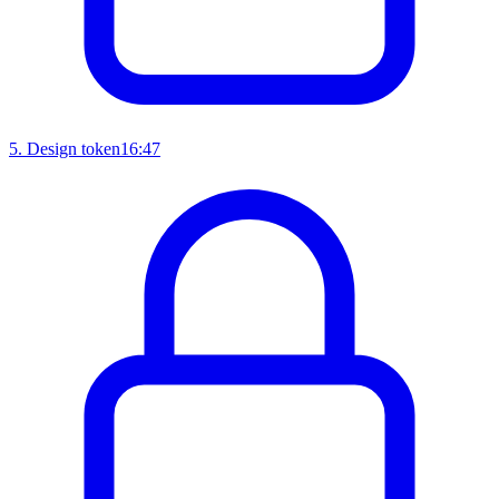
5
.
Design token
16:47