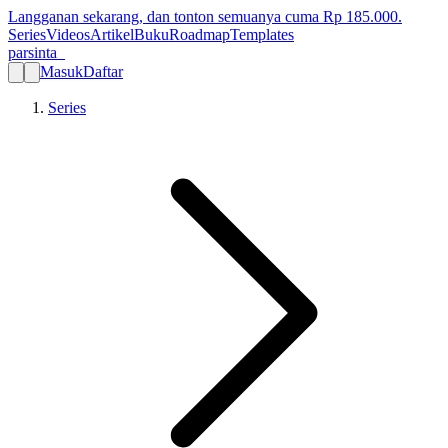
Langganan sekarang, dan tonton semuanya cuma Rp
185.000
.
Series
Videos
Artikel
Buku
Roadmap
Templates
parsinta_
Masuk
Daftar
Series