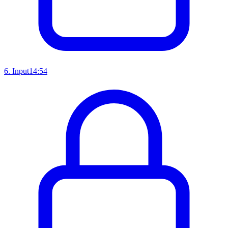
6
.
Input
14:54