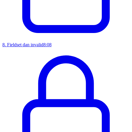
8
.
Fieldset dan invalid
8:08