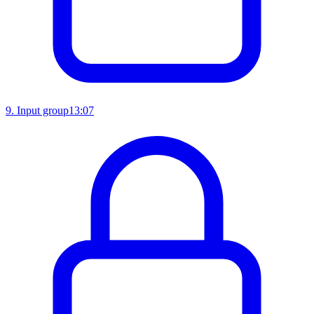
9
.
Input group
13:07