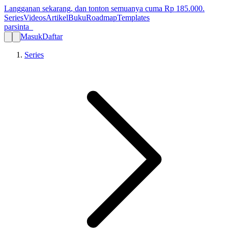
Langganan sekarang, dan tonton semuanya cuma Rp
185.000
.
Series
Videos
Artikel
Buku
Roadmap
Templates
parsinta_
Masuk
Daftar
Series