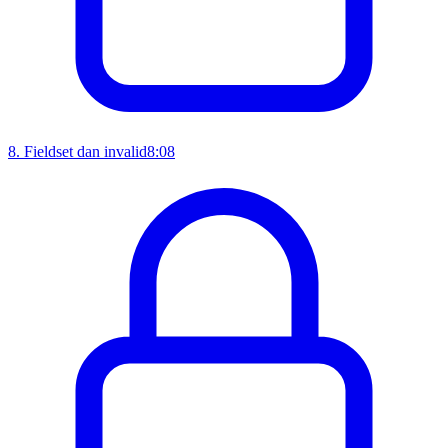
8
.
Fieldset dan invalid
8:08