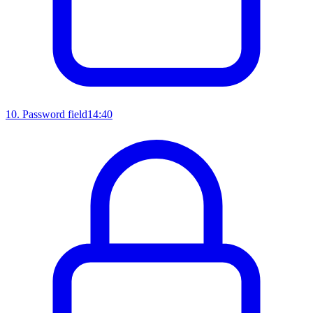
10
.
Password field
14:40