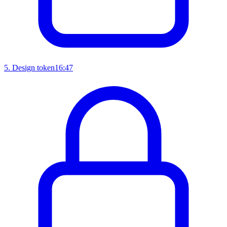
5
.
Design token
16:47