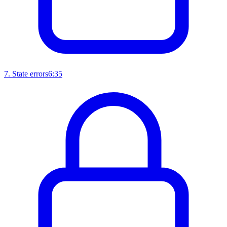
7
.
State errors
6:35