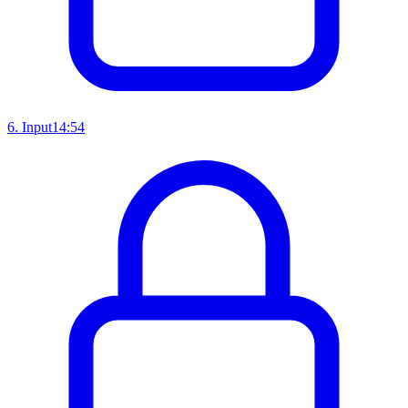
6
.
Input
14:54