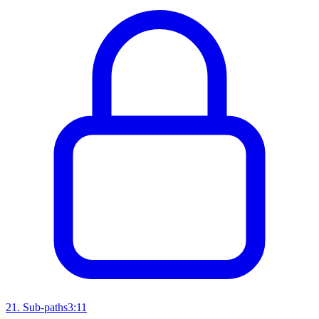
21
.
Sub-paths
3:11