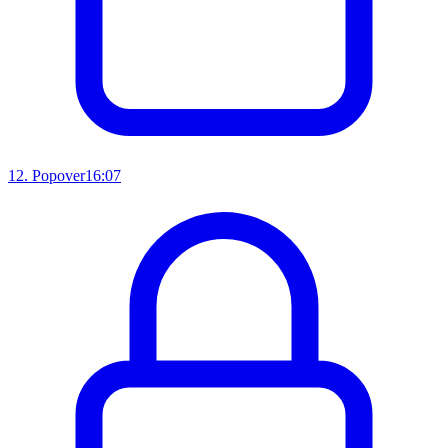
12
.
Popover
16:07